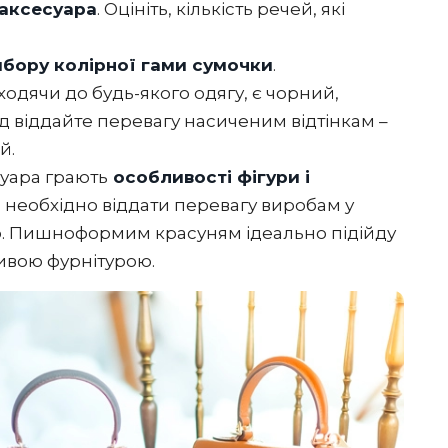
 аксесуара
. Оцініть, кількість речей, які
ибору колірної гами сумочки
.
одячи до будь-якого одягу, є чорний,
од віддайте перевагу насиченим відтінкам –
й.
уара грають
особливості фігури і
м необхідно віддати перевагу виробам у
ою. Пишноформим красуням ідеально підійду
ивою фурнітурою.