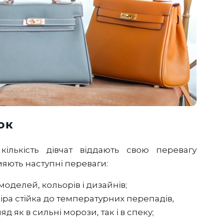
ок
ількість дівчат віддають свою перевагу
яють наступні переваги:
оделей, кольорів і дизайнів;
іра стійка до температурних перепадів,
д як в сильні морози, так і в спеку;