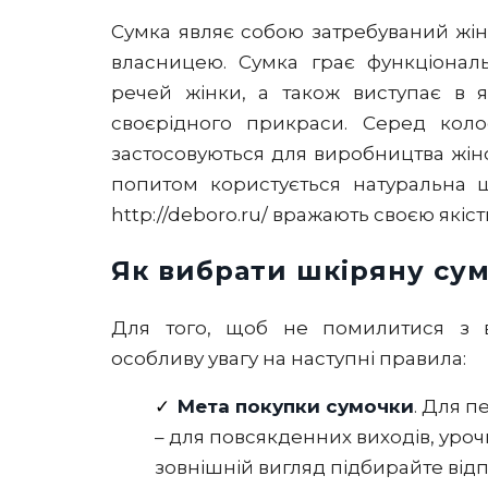
Сумка являє собою затребуваний жін
власницею. Сумка грає функціонал
речей жінки, а також виступає в я
своєрідного прикраси. Серед коло
застосовуються для виробництва жі
попитом користується натуральна шк
http://deboro.ru/ вражають своєю якіс
Як вибрати шкіряну су
Для того, щоб не помилитися з в
особливу увагу на наступні правила:
Мета покупки сумочки
. Для п
– для повсякденних виходів, урочи
зовнішній вигляд підбирайте відпо