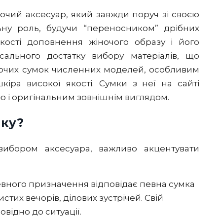
очий аксесуар, який завжди поруч зі своєю
ьну роль, будучи “переносником” дрібних
кості доповнення жіночого образу і його
сального достатку вибору матеріалів, що
ночих сумок численних моделей, особливим
іра високої якості. Сумки з неї на сайті
тю і оригінальним зовнішнім виглядом.
мку?
ибором аксесуара, важливо акцентувати
евного призначення відповідає певна сумка
стих вечорів, ділових зустрічей. Свій
відно до ситуації.