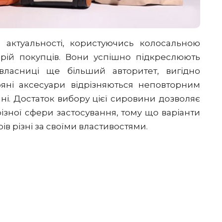
 актуальності, користуючись колосальною
орій покупців. Вони успішно підкреслюють
 власниці ще більший авторитет, вигідно
ряні аксесуари відрізняються неповторним
чні. Достаток вибору цієї сировини дозволяє
ізної сфери застосування, тому що варіанти
ів різні за своїми властивостями.