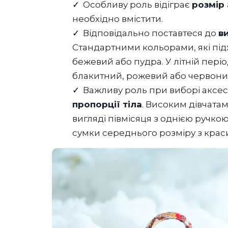
Особливу роль відіграє
розмір
необхідно вмістити.
Відповідально поставтеся до
в
Стандартними кольорами, які підх
бежевий або пудра. У літній пері
блакитний, рожевий або червони
Важливу роль при виборі аксес
пропорції тіла
. Високим дівчата
вигляді півмісяця з однією ручк
сумки середнього розміру з крас