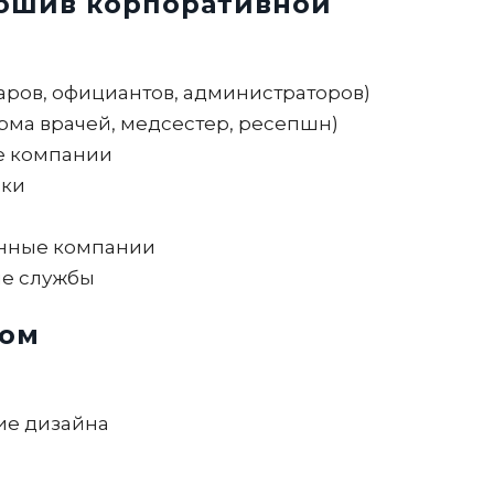
пошив корпоративной
аров, официантов, администраторов)
ма врачей, медсестер, ресепшн)
е компании
чки
енные компании
ые службы
зом
ние дизайна